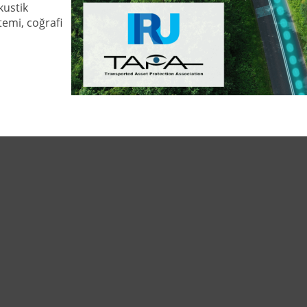
kustik
stemi, coğrafi