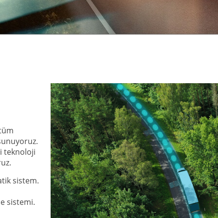
tüm
 sunuyoruz.
i teknoloji
ruz.
atik sistem.
me sistemi.