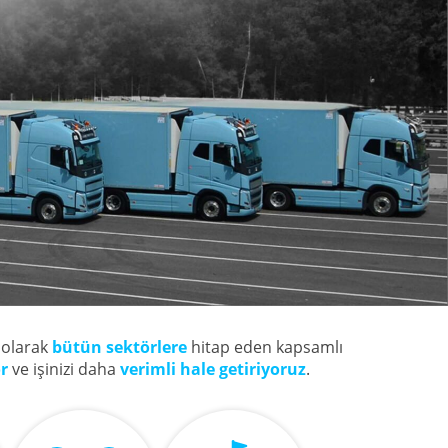
olarak
bütün sektörlere
hitap eden kapsamlı
r
ve işinizi daha
verimli hale getiriyoruz
.