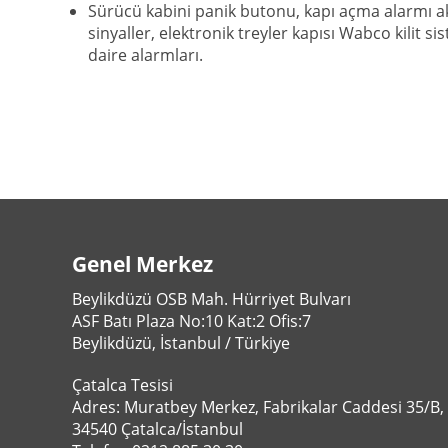
Sürücü kabini panik butonu, kapı açma alarmı a
sinyaller, elektronik treyler kapısı Wabco kilit si
daire alarmları.
Genel Merkez
Beylikdüzü OSB Mah. Hürriyet Bulvarı
ASF Batı Plaza No:10 Kat:2 Ofis:7
Beylikdüzü, İstanbul / Türkiye
Çatalca Tesisi
Adres: Muratbey Merkez, Fabrikalar Caddesi 35/B,
34540 Çatalca/İstanbul