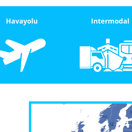
Havayolu
Intermodal