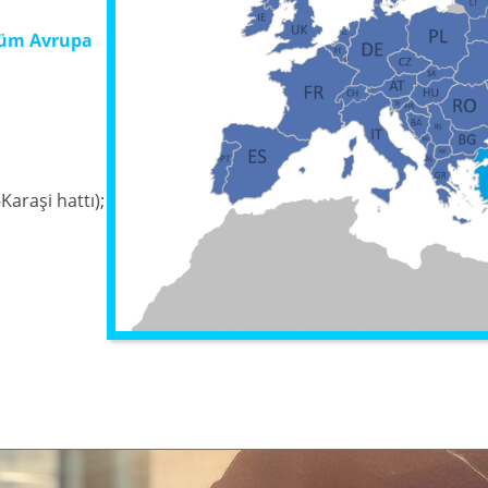
üm Avrupa
-Karaşi hattı);